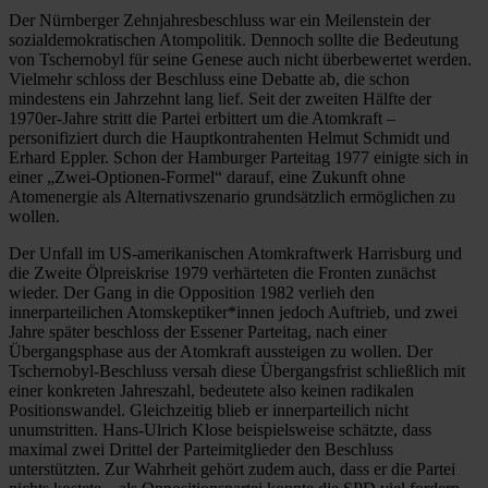
Der Nürnberger Zehnjahresbeschluss war ein Meilenstein der
sozialdemokratischen Atompolitik. Dennoch sollte die Bedeutung
von Tschernobyl für seine Genese auch nicht überbewertet werden.
Vielmehr schloss der Beschluss eine Debatte ab, die schon
mindestens ein Jahrzehnt lang lief. Seit der zweiten Hälfte der
1970er-Jahre stritt die Partei erbittert um die Atomkraft –
personifiziert durch die Hauptkontrahenten Helmut Schmidt und
Erhard Eppler. Schon der Hamburger Parteitag 1977 einigte sich in
einer „Zwei-Optionen-Formel“ darauf, eine Zukunft ohne
Atomenergie als Alternativszenario grundsätzlich ermöglichen zu
wollen.
Der Unfall im US-amerikanischen Atomkraftwerk Harrisburg und
die Zweite Ölpreiskrise 1979 verhärteten die Fronten zunächst
wieder. Der Gang in die Opposition 1982 verlieh den
innerparteilichen Atomskeptiker*innen jedoch Auftrieb, und zwei
Jahre später beschloss der Essener Parteitag, nach einer
Übergangsphase aus der Atomkraft aussteigen zu wollen. Der
Tschernobyl-Beschluss versah diese Übergangsfrist schließlich mit
einer konkreten Jahreszahl, bedeutete also keinen radikalen
Positionswandel. Gleichzeitig blieb er innerparteilich nicht
unumstritten. Hans-Ulrich Klose beispielsweise schätzte, dass
maximal zwei Drittel der Parteimitglieder den Beschluss
unterstützten. Zur Wahrheit gehört zudem auch, dass er die Partei