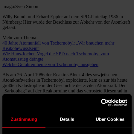
imago/Sven Simon
Willy Brandt und Erhard Eppler auf dem SPD-Parteitag 1986 in
Nürnberg: Hier wurde der Beschluss zur Abkehr von der Atomkraft
gefasst.
Mehr zum Thema
40 Jahre Atomunfall von Tschernobyl: „Wir brauchen mehr
Risikobewusstsein“
Wie Hans-Jochen Vogel die SPD nach Tschernobyl zum
Atomausstieg drängte
Welche Gefahren heute von Tschernobyl ausgehen
Als am 26. April 1986 der Reaktor-Block 4 des sowjetischen
Atomkraftwerkes in Tschernobyl explodierte, kam es zur bis heute
größten Katastrophe in der Geschichte der zivilen Atomkraft. Der
„Sarkophag“ auf der Reaktorruine und das verrostete Riesenrad in
der benachbarten Stadt Prypjat haben sich als Symbole atomarer
Vernichtungskraft ins kollektive Gedächtnis eingebrannt.
In Deutschland erfuhr die Öffentlichkeit nur mit Verzögerung vom
Unfall, erst zwei Tage später informierten die sowjetischen
Zustimmung
Details
Über Cookies
Behörden. Spürbar waren die Folgen bald aber ganz unmittelbar:
Der Ostwind hatte den radioaktiven Fallout bis nach Mitteleuropa
getragen. In manchen Teilen der Bundesrepublik wurde der Verkauf