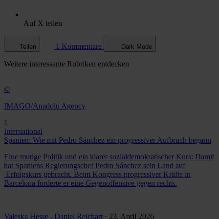
Auf X teilen
1 Kommentare
Teilen
Dark Mode
Weitere
interessante Rubriken
entdecken
©
IMAGO/Anadolu Agency
1
International
Spanien: Wie mit Pedro Sánchez ein progressiver Aufbruch begann
Eine mutige Politik und ein klarer sozialdemokratischer Kurs: Damit
hat Spaniens Regierungschef Pedro Sánchez sein Land auf
Erfolgskurs gebracht. Beim Kongress progressiver Kräfte in
Barcelona forderte er eine Gegenoffensive gegen rechts.
Valeska Hesse
,
Daniel Reichart
· 23. April 2026