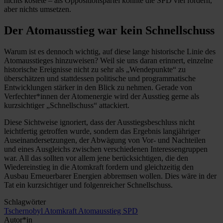
nichts kostete – als Oppositionspartei konnte die SPD viel fordern,
aber nichts umsetzen.
Der Atomausstieg war kein Schnellschuss
Warum ist es dennoch wichtig, auf diese lange historische Linie des
Atomausstieges hinzuweisen? Weil sie uns daran erinnert, einzelne
historische Ereignisse nicht zu sehr als „Wendepunkte“ zu
überschätzen und stattdessen politische und programmatische
Entwicklungen stärker in den Blick zu nehmen. Gerade von
Verfechter*innen der Atomenergie wird der Ausstieg gerne als
kurzsichtiger „Schnellschuss“ attackiert.
Diese Sichtweise ignoriert, dass der Ausstiegsbeschluss nicht
leichtfertig getroffen wurde, sondern das Ergebnis langjähriger
Auseinandersetzungen, der Abwägung von Vor- und Nachteilen
und eines Ausgleichs zwischen verschiedenen Interessengruppen
war. All das sollten vor allem jene berücksichtigen, die den
Wiedereinstieg in die Atomkraft fordern und gleichzeitig den
Ausbau Erneuerbarer Energien abbremsen wollen. Dies wäre in der
Tat ein kurzsichtiger und folgenreicher Schnellschuss.
Schlagwörter
Tschernobyl
Atomkraft
Atomausstieg
SPD
Autor*in