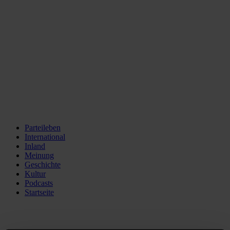
Parteileben
International
Inland
Meinung
Geschichte
Kultur
Podcasts
Startseite