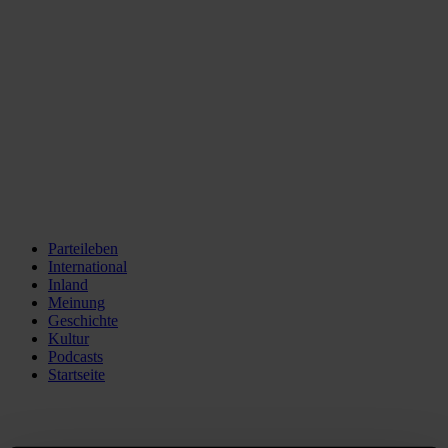
Parteileben
International
Inland
Meinung
Geschichte
Kultur
Podcasts
Startseite