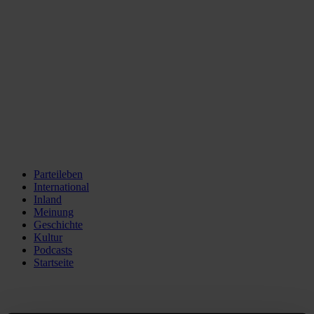
Parteileben
International
Inland
Meinung
Geschichte
Kultur
Podcasts
Startseite