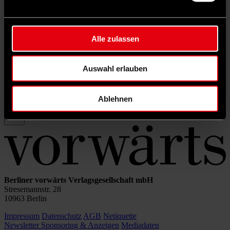
Rubrik filtern
Schlagwörter filtern
Autor*in filtern
Alle zulassen
Auswahl erlauben
Sortierung:
Ablehnen
Berliner vorwärts Verlagsgesellschaft mbH
Stresemannstr. 28
10963 Berlin
Impressum
Datenschutz
AGB
Netiquette
Newsletter
Sponsoring & Anzeigen
Mediadaten