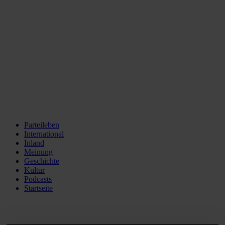
Parteileben
International
Inland
Meinung
Geschichte
Kultur
Podcasts
Startseite