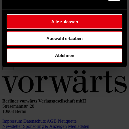
Rubrik filtern
Schlagwörter filtern
Autor*in filtern
Alle zulassen
Auswahl erlauben
Sortierung:
Ablehnen
Berliner vorwärts Verlagsgesellschaft mbH
Stresemannstr. 28
10963 Berlin
Impressum
Datenschutz
AGB
Netiquette
Newsletter
Sponsoring & Anzeigen
Mediadaten