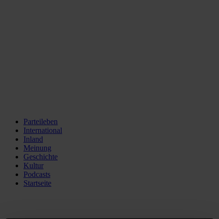
Parteileben
International
Inland
Meinung
Geschichte
Kultur
Podcasts
Startseite