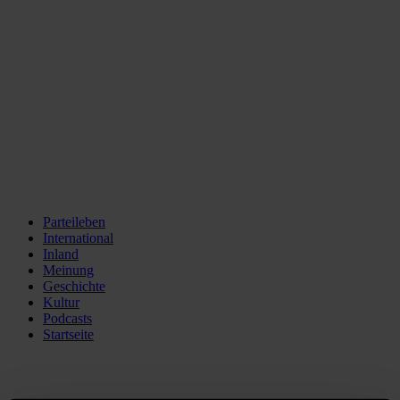
Parteileben
International
Inland
Meinung
Geschichte
Kultur
Podcasts
Startseite